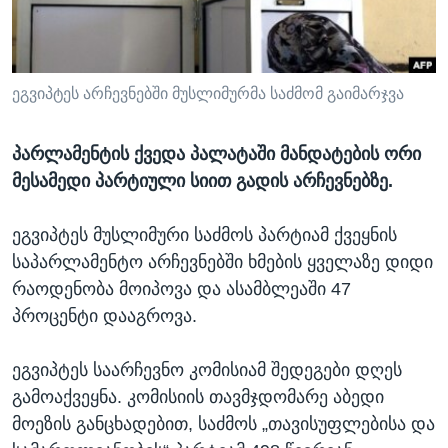
ᲡᲢᲣᲓᲘᲐ ᲕᲐᲨᲘᲜᲒᲢᲝᲜᲘ
ᲔᲙᲝᲜᲝᲛᲘᲙᲐ
Learning English
ᲯᲐᲜᲛᲠᲗᲔᲚᲝᲑᲐ
ᲗᲕᲐᲚᲘ ᲒᲕᲐᲓᲔᲕᲜᲔᲗ
ᲛᲔᲪᲜᲘᲔᲠᲔᲑᲐ
ეგვიპტეს არჩევნებში მუსლიმურმა საძმომ გაიმარჯვა
ᲘᲜᲢᲔᲠᲕᲘᲣ
პარლამენტის ქვედა პალატაში მანდატების ორი
ᲙᲣᲚᲢᲣᲠᲐ
მესამედი პარტიული სიით გადის არჩევნებზე.
ენები
ᲒᲐᲚᲘᲚᲔᲝ
ეგვიპტეს მუსლიმური საძმოს პარტიამ ქვეყნის
ᲓᲔᲖᲘᲜᲤᲝᲠᲛᲐᲪᲘᲐ
საპარლამენტო არჩევნებში ხმების ყველაზე დიდი
რაოდენობა მოიპოვა და ასამბლეაში 47
პროცენტი დააგროვა.
ეგვიპტეს საარჩევნო კომისიამ შედეგები დღეს
გამოაქვეყნა. კომისიის თავმჯდომარე აბედი
მოეზის განცხადებით, საძმოს „თავისუფლებისა და