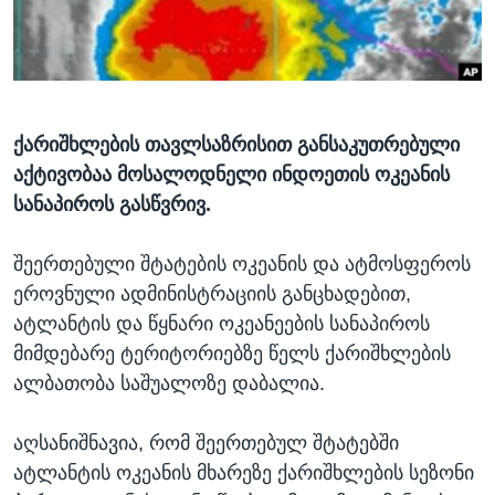
ᲡᲢᲣᲓᲘᲐ ᲕᲐᲨᲘᲜᲒᲢᲝᲜᲘ
ᲔᲙᲝᲜᲝᲛᲘᲙᲐ
Learning English
ᲯᲐᲜᲛᲠᲗᲔᲚᲝᲑᲐ
ᲗᲕᲐᲚᲘ ᲒᲕᲐᲓᲔᲕᲜᲔᲗ
ᲛᲔᲪᲜᲘᲔᲠᲔᲑᲐ
ᲘᲜᲢᲔᲠᲕᲘᲣ
ქარიშხლების თავლსაზრისით განსაკუთრებული
აქტივობაა მოსალოდნელი ინდოეთის ოკეანის
ᲙᲣᲚᲢᲣᲠᲐ
ენები
სანაპიროს გასწვრივ.
ᲒᲐᲚᲘᲚᲔᲝ
ᲓᲔᲖᲘᲜᲤᲝᲠᲛᲐᲪᲘᲐ
შეერთებული შტატების ოკეანის და ატმოსფეროს
ეროვნული ადმინისტრაციის განცხადებით,
ატლანტის და წყნარი ოკეანეების სანაპიროს
მიმდებარე ტერიტორიებზე წელს ქარიშხლების
ალბათობა საშუალოზე დაბალია.
აღსანიშნავია, რომ შეერთებულ შტატებში
ატლანტის ოკეანის მხარეზე ქარიშხლების სეზონი