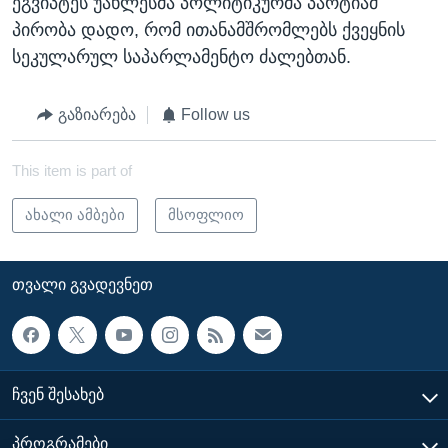
ეგვიპტეს უახლესმა პოლიტიკურმა პარტიამ
პირობა დადო, რომ ითანამშრომლებს ქვეყნის
სეკულარულ საპარლამენტო ძალებთან.
გაზიარება
Follow us
This item is part of
ახალი ამბები
მსოფლიო
ᲗᲕᲐᲚᲘ ᲒᲕᲐᲓᲔᲕᲜᲔᲗ
ᲩᲕᲔᲜ ᲨᲔᲡᲐᲮᲔᲑ
ᲞᲠᲝᲒᲠᲐᲛᲔᲑᲘ