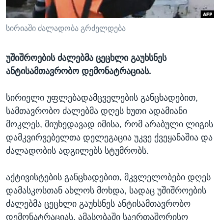
ᲡᲢᲣᲓᲘᲐ ᲕᲐᲨᲘᲜᲒᲢᲝᲜᲘ
ᲔᲙᲝᲜᲝᲛᲘᲙᲐ
Learning English
ᲯᲐᲜᲛᲠᲗᲔᲚᲝᲑᲐ
სირიაში ძალადობა გრძელდება
ᲗᲕᲐᲚᲘ ᲒᲕᲐᲓᲔᲕᲜᲔᲗ
ᲛᲔᲪᲜᲘᲔᲠᲔᲑᲐ
უშიშროების ძალებმა ცეცხლი გაუხსნეს
ᲘᲜᲢᲔᲠᲕᲘᲣ
ანტისამთავრობო დემონატრაციას.
ᲙᲣᲚᲢᲣᲠᲐ
ენები
სირიელი უფლებადამცველების განცხადებით,
ᲒᲐᲚᲘᲚᲔᲝ
სამთავრობო ძალებმა დღეს ხუთი ადამიანი
ᲓᲔᲖᲘᲜᲤᲝᲠᲛᲐᲪᲘᲐ
მოკლეს, მიუხედავად იმისა, რომ არაბული ლიგის
დამკვირვებელთა დელეგაცია უკვე ქვეყანაშია და
ძალადობის ადგილებს სტუმრობს.
აქტივისტების განცხადებით, მკვლელობები დღეს
დამასკოსთან ახლოს მოხდა, სადაც უშიშროების
ძალებმა ცეცხლი გაუხსნეს ანტისამთავრობო
დემონატრაციას. ამასობაში საერთაშორისო