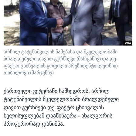
ᲡᲢᲣᲓᲘᲐ ᲕᲐᲨᲘᲜᲒᲢᲝᲜᲘ
ᲔᲙᲝᲜᲝᲛᲘᲙᲐ
Learning English
ᲯᲐᲜᲛᲠᲗᲔᲚᲝᲑᲐ
ᲗᲕᲐᲚᲘ ᲒᲕᲐᲓᲔᲕᲜᲔᲗ
ᲛᲔᲪᲜᲘᲔᲠᲔᲑᲐ
ᲘᲜᲢᲔᲠᲕᲘᲣ
ᲙᲣᲚᲢᲣᲠᲐ
არჩილ ტატუნაშვილის წამებასა და მკვლელობაში
ენები
ბრალდებული დავით გურწიევი (მარცხნივ) და დე-
ᲒᲐᲚᲘᲚᲔᲝ
ფაქტო ცხინვალის ყოფილი პრეზიდენტი ლეონიდ
ᲓᲔᲖᲘᲜᲤᲝᲠᲛᲐᲪᲘᲐ
თიბილოვი (მარჯვნივ)
ქართველი ვეტერანი სამხედროს, არჩილ
ტატუნაშვილის მკვლელობაში ბრალდებული
დავით გურწიევი დე-ფაქტო ცხინვალის
ხელისუფლებამ დააწინაურა - ახალგორის
პროკურორად დანიშნა.