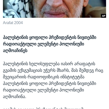
ᲡᲢᲣᲓᲘᲐ ᲕᲐᲨᲘᲜᲒᲢᲝᲜᲘ
ᲔᲙᲝᲜᲝᲛᲘᲙᲐ
Learning English
ᲯᲐᲜᲛᲠᲗᲔᲚᲝᲑᲐ
ᲗᲕᲐᲚᲘ ᲒᲕᲐᲓᲔᲕᲜᲔᲗ
ᲛᲔᲪᲜᲘᲔᲠᲔᲑᲐ
Arafat 2004
ᲘᲜᲢᲔᲠᲕᲘᲣ
პალესტინის ყოფილი პრეზიდენტის ნივთებში
ᲙᲣᲚᲢᲣᲠᲐ
რადიოაქტიული ელემენტი პოლონიუმი
ენები
ᲒᲐᲚᲘᲚᲔᲝ
აღმოაჩინეს
ᲓᲔᲖᲘᲜᲤᲝᲠᲛᲐᲪᲘᲐ
პალესტინის ხელისუფლება იასირ არაფატის
გვამის ექსგუმაციას უჭერს მხარს, მას შემდეგ რაც
შვეიცარიის რადიოფიზიკის ინსტიტუტმა
პალესტინის ყოფილი პრეზიდენტის ნივთებში
რადიოაქტიული ელემენტი პოლონიუმი
აღმოაჩინა.