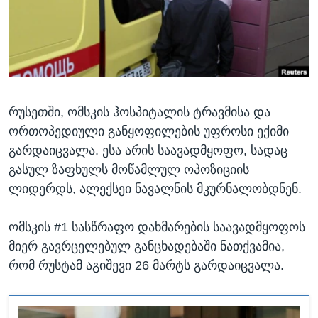
ᲡᲢᲣᲓᲘᲐ ᲕᲐᲨᲘᲜᲒᲢᲝᲜᲘ
ᲔᲙᲝᲜᲝᲛᲘᲙᲐ
Learning English
ᲯᲐᲜᲛᲠᲗᲔᲚᲝᲑᲐ
ᲗᲕᲐᲚᲘ ᲒᲕᲐᲓᲔᲕᲜᲔᲗ
ᲛᲔᲪᲜᲘᲔᲠᲔᲑᲐ
ᲘᲜᲢᲔᲠᲕᲘᲣ
რუსეთში, ომსკის ჰოსპიტალის ტრავმისა და
ᲙᲣᲚᲢᲣᲠᲐ
ენები
ორთოპედიული განყოფილების უფროსი ექიმი
ᲒᲐᲚᲘᲚᲔᲝ
გარდაიცვალა. ესა არის საავადმყოფო, სადაც
ᲓᲔᲖᲘᲜᲤᲝᲠᲛᲐᲪᲘᲐ
გასულ ზაფხულს მოწამლულ ოპოზიციის
ლიდერდს, ალექსეი ნავალნის მკურნალობდნენ.
ომსკის #1 სასწრაფო დახმარების საავადმყოფოს
მიერ გავრცელებულ განცხადებაში ნათქვამია,
რომ რუსტამ აგიშევი 26 მარტს გარდაიცვალა.