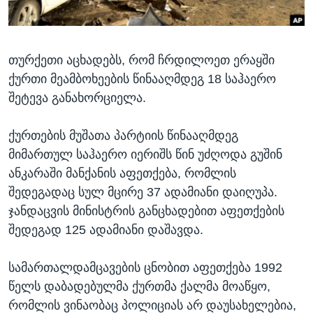
ᲡᲢᲣᲓᲘᲐ ᲕᲐᲨᲘᲜᲒᲢᲝᲜᲘ
ᲔᲙᲝᲜᲝᲛᲘᲙᲐ
Learning English
ᲯᲐᲜᲛᲠᲗᲔᲚᲝᲑᲐ
თურქეთი აცხადებს, რომ ჩრდილოეთ ერაყში
ᲗᲕᲐᲚᲘ ᲒᲕᲐᲓᲔᲕᲜᲔᲗ
ᲛᲔᲪᲜᲘᲔᲠᲔᲑᲐ
ქურთი მეამბოხეების წინააღმდეგ 18 საჰაერო
ᲘᲜᲢᲔᲠᲕᲘᲣ
შეტევა განახორციელა.
ᲙᲣᲚᲢᲣᲠᲐ
ენები
ქურთების მუშათა პარტიის წინააღმდეგ
ᲒᲐᲚᲘᲚᲔᲝ
მიმართულ საჰაერო იერიშს წინ უძღოდა გუშინ
ᲓᲔᲖᲘᲜᲤᲝᲠᲛᲐᲪᲘᲐ
ანკარაში მანქანის აფეთქება, რომლის
შედეგადაც სულ მცირე 37 ადამიანი დაიღუპა.
ჯანდაცვის მინისტრის განცხადებით აფეთქების
შედეგად 125 ადამიანი დაშავდა.
სამართალდამცავების ცნობით აფეთქება 1992
წელს დაბადებულმა ქურთმა ქალმა მოაწყო,
რომლის ვინაობაც პოლიციას არ დაუსახელებია,