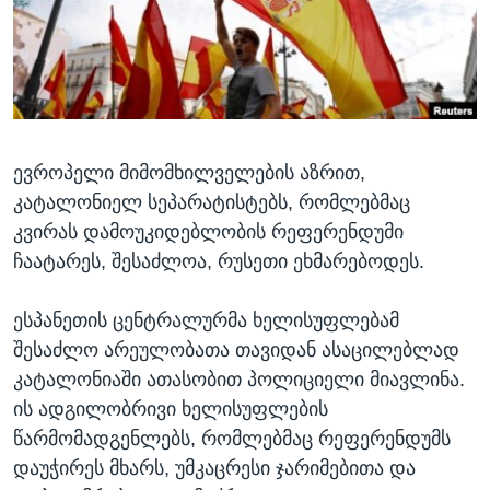
ᲡᲢᲣᲓᲘᲐ ᲕᲐᲨᲘᲜᲒᲢᲝᲜᲘ
ᲔᲙᲝᲜᲝᲛᲘᲙᲐ
Learning English
ᲯᲐᲜᲛᲠᲗᲔᲚᲝᲑᲐ
ᲗᲕᲐᲚᲘ ᲒᲕᲐᲓᲔᲕᲜᲔᲗ
ᲛᲔᲪᲜᲘᲔᲠᲔᲑᲐ
ᲘᲜᲢᲔᲠᲕᲘᲣ
ევროპელი მიმომხილველების აზრით,
ᲙᲣᲚᲢᲣᲠᲐ
ენები
კატალონიელ სეპარატისტებს, რომლებმაც
ᲒᲐᲚᲘᲚᲔᲝ
კვირას დამოუკიდებლობის რეფერენდუმი
ᲓᲔᲖᲘᲜᲤᲝᲠᲛᲐᲪᲘᲐ
ჩაატარეს, შესაძლოა, რუსეთი ეხმარებოდეს.
ესპანეთის ცენტრალურმა ხელისუფლებამ
შესაძლო არეულობათა თავიდან ასაცილებლად
კატალონიაში ათასობით პოლიციელი მიავლინა.
ის ადგილობრივი ხელისუფლების
წარმომადგენლებს, რომლებმაც რეფერენდუმს
დაუჭირეს მხარს, უმკაცრესი ჯარიმებითა და