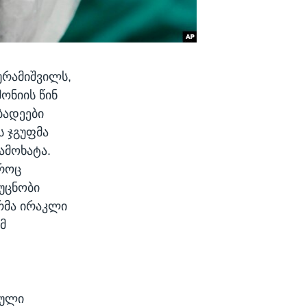
ურამიშვილს,
ონიის წინ
ბადეები
ს ჯგუფმა
ამოხატა.
ტროც
 უცნობი
ერმა ირაკლი
მ
თული