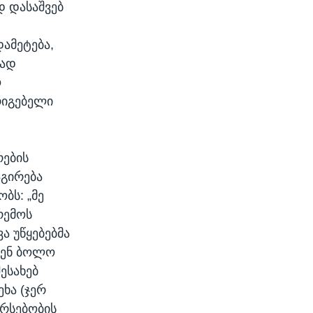
დ დასაშვებ
ამეტება,
რად
ო
რიგებელი
რების
აგირება
ბს: „მე
რემოს
ა უწყებებმა
ჩვენ ბოლო
ესახებ
ხა (ჯერ
არსებობის