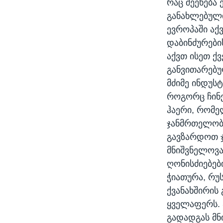
რაც შეეხება
განახლებული
ევროპაში აქ
დაბინძურები
აქვთ ისეთ ქ
განვითარებულ
მძიმე ინდუს
როგორც ჩინე
ჰაერი, რომე
ჯანმრთელობი
გავზარდოთ ჯ
მნიშვნელოვა
ღონისძიებები
ჭიათურა, რუ
ქვანახშირის
ყველაფერს. 
გადადგას მნ