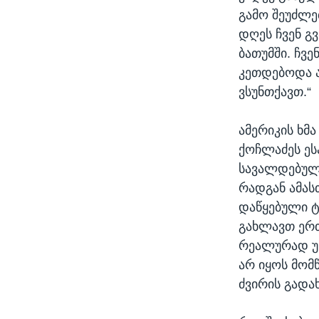
გამო შეუძლებ
დღეს ჩვენ გ
ბათუმში. ჩვ
კეთდებოდა ა
ვსუნთქავთ.“
ამერიკის ხმ
ქოჩლაძეს ეს
სავალდებულო
რადგან ამას
დაწყებული ტ
გახლავთ ერთ
რეალურად უნ
არ იყოს მომ
ძვირის გადახ