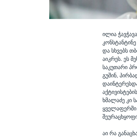
ილია ჭავჭავ
კონსტანტინე
და სხვებს თ
აიკრეს. ეს მ
საკუთარი პრ
გუშინ, პირბა
დაინტერესდა
აქტივისტები
ხმალაძე კი 
ყველაფერში 
შეურაცხყოფ
აი რა განაცხ