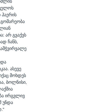
ომლის
თველოს
 ჰაერის
დგომარეობა
ალიან
ა: არ გვაქვს
ად ჩანს,
გამჭვირვალე
ნდა
აა. ასევე
იქაც მოხდეს
აა, ბოლნისი,
ლაქშია
ება ირგვლივ
მ უნდა
.“