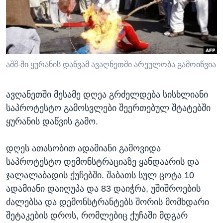
ᲡᲢᲣᲓᲘᲐ ᲕᲐᲨᲘᲜᲒᲢᲝᲜᲘ
ᲔᲙᲝᲜᲝᲛᲘᲙᲐ
Learning English
ᲯᲐᲜᲛᲠᲗᲔᲚᲝᲑᲐ
ᲗᲕᲐᲚᲘ ᲒᲕᲐᲓᲔᲕᲜᲔᲗ
ᲛᲔᲪᲜᲘᲔᲠᲔᲑᲐ
ᲘᲜᲢᲔᲠᲕᲘᲣ
აშშ-ში ყურანის დაწვამ ავაღნეთში არეულობა გამოიწვია
ᲙᲣᲚᲢᲣᲠᲐ
ენები
ავღანეთში მესამე დღეა გრძელდება სისხლიანი
ᲒᲐᲚᲘᲚᲔᲝ
საპროტესტო გამოსვლები შეერთებულ შტატებში
ᲓᲔᲖᲘᲜᲤᲝᲠᲛᲐᲪᲘᲐ
ყურანის დაწვის გამო.
დღეს ათასობით ადამიანი გამოვიდა
საპროტესტო დემონსტრაციაზე ყანდაარის და
ჯალალაბადის ქუჩებში. შაბათს სულ ცოტა 10
ადამიანი დაიღუპა და 83 დაიჭრა, უშიშროების
ძალებსა და დემონსტრანტებს შორის მომხდარი
შეტაკების დროს, რომლებიც ქუჩაში მდგარ