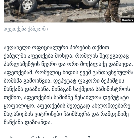
ᲡᲢᲣᲓᲘᲐ ᲕᲐᲨᲘᲜᲒᲢᲝᲜᲘ
ᲔᲙᲝᲜᲝᲛᲘᲙᲐ
Learning English
ᲯᲐᲜᲛᲠᲗᲔᲚᲝᲑᲐ
ᲗᲕᲐᲚᲘ ᲒᲕᲐᲓᲔᲕᲜᲔᲗ
ᲛᲔᲪᲜᲘᲔᲠᲔᲑᲐ
აფეთქება ქაბულში
ᲘᲜᲢᲔᲠᲕᲘᲣ
ავღანელი ოფიციალური პირების თქმით,
ᲙᲣᲚᲢᲣᲠᲐ
ქაბულში აფეთქება მოხდა, რომლის შედეგადაც
ენები
ᲒᲐᲚᲘᲚᲔᲝ
პარლამენტის წევრი და ორი მოქალაქე დაშავდა.
აფეთქებამ, რომელიც ხიდის ქვეშ განთავსებულმა
ᲓᲔᲖᲘᲜᲤᲝᲠᲛᲐᲪᲘᲐ
ბომბმა გამოიწვია, დეპუტატ ფაკორი ბეჰიშტის
მანქანა დააზიანა. შინაგან საქმეთა სამინისტროს
თქმით, აფეთქების სამიზნე შესაძლოა დეპუტატი
ყოფილიყო. აფეთქების შედეგად ახლომდებარე
მაღაზიების ვიტრინები ჩაიმსხვრა და რამდენიმე
მანქანა დაზიანდა.