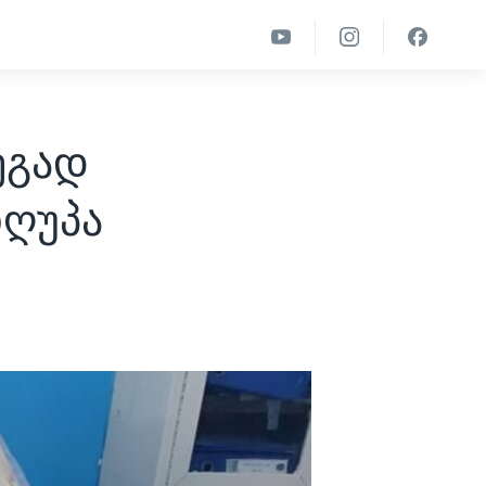
ეგად
იღუპა