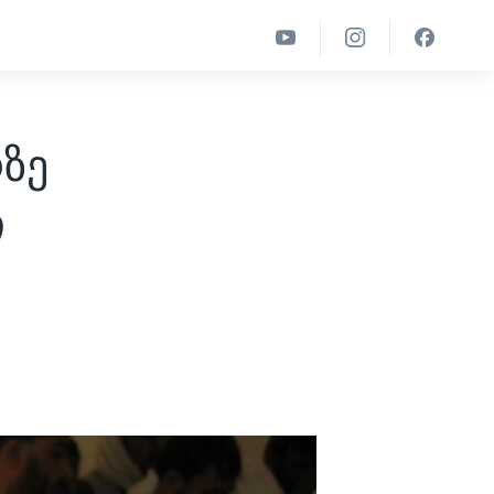
რზე
ი