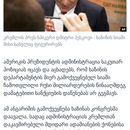
ᲡᲢᲣᲓᲘᲐ ᲕᲐᲨᲘᲜᲒᲢᲝᲜᲘ
ᲔᲙᲝᲜᲝᲛᲘᲙᲐ
Learning English
ᲯᲐᲜᲛᲠᲗᲔᲚᲝᲑᲐ
ᲗᲕᲐᲚᲘ ᲒᲕᲐᲓᲔᲕᲜᲔᲗ
ᲛᲔᲪᲜᲘᲔᲠᲔᲑᲐ
ᲘᲜᲢᲔᲠᲕᲘᲣ
კრემლის პრეს-სპიკერი დმიტრი პესკოვი - ხაზინის სიაში
მისი სახელიც ფიგურირებს
ᲙᲣᲚᲢᲣᲠᲐ
ენები
ᲒᲐᲚᲘᲚᲔᲝ
ამერიკის პრეზიდენტის ადმინისტრაცია საკუთარ
ᲓᲔᲖᲘᲜᲤᲝᲠᲛᲐᲪᲘᲐ
პოზიციას იცავს და აცხადებს, რომ ხაზინის
დეპარტამენტის მიერ გამოქვეყნებულ სიაში
ჩამოთვლილი რუსი მილიარდერების წინააღმდეგ
დამატებითი სანქციების დაწესებას არ გეგმავს.
ამ ანგარიშის გამოქვეყნება ხაზინას კონგრესმა
დაავალა, სადაც ადმინისტრაციას კრემლთან
დაკავშირებული მდიდარი ადამიანების ქონებისა