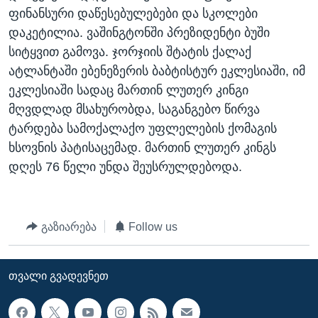
ფინანსური დაწესებულებები და სკოლები
ᲡᲢᲣᲓᲘᲐ ᲕᲐᲨᲘᲜᲒᲢᲝᲜᲘ
ᲔᲙᲝᲜᲝᲛᲘᲙᲐ
Learning English
დაკეტილია. ვაშინგტონში პრეზიდენტი ბუში
ᲯᲐᲜᲛᲠᲗᲔᲚᲝᲑᲐ
სიტყვით გამოვა. ჯორჯიის შტატის ქალაქ
ᲗᲕᲐᲚᲘ ᲒᲕᲐᲓᲔᲕᲜᲔᲗ
ᲛᲔᲪᲜᲘᲔᲠᲔᲑᲐ
ატლანტაში ებენეზერის ბაბტისტურ ეკლესიაში, იმ
ეკლესიაში სადაც მართინ ლუთერ კინგი
ᲘᲜᲢᲔᲠᲕᲘᲣ
მღვდლად მსახურობდა, საგანგებო წირვა
ᲙᲣᲚᲢᲣᲠᲐ
ტარდება სამოქალაქო უფლელების ქომაგის
ენები
ᲒᲐᲚᲘᲚᲔᲝ
ხსოვნის პატისაცემად. მართინ ლუთერ კინგს
დღეს 76 წელი უნდა შეუსრულდებოდა.
ᲓᲔᲖᲘᲜᲤᲝᲠᲛᲐᲪᲘᲐ
გაზიარება
Follow us
ᲗᲕᲐᲚᲘ ᲒᲕᲐᲓᲔᲕᲜᲔᲗ