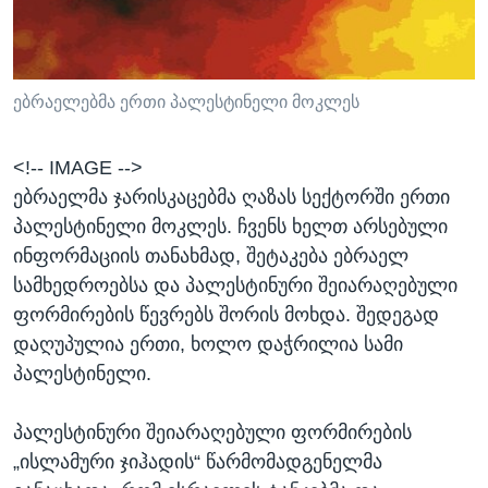
ᲡᲢᲣᲓᲘᲐ ᲕᲐᲨᲘᲜᲒᲢᲝᲜᲘ
ᲔᲙᲝᲜᲝᲛᲘᲙᲐ
Learning English
ᲯᲐᲜᲛᲠᲗᲔᲚᲝᲑᲐ
ᲗᲕᲐᲚᲘ ᲒᲕᲐᲓᲔᲕᲜᲔᲗ
ᲛᲔᲪᲜᲘᲔᲠᲔᲑᲐ
ებრაელებმა ერთი პალესტინელი მოკლეს
ᲘᲜᲢᲔᲠᲕᲘᲣ
<!-- IMAGE -->
ᲙᲣᲚᲢᲣᲠᲐ
ებრაელმა ჯარისკაცებმა ღაზას სექტორში ერთი
ენები
ᲒᲐᲚᲘᲚᲔᲝ
პალესტინელი მოკლეს. ჩვენს ხელთ არსებული
ინფორმაციის თანახმად, შეტაკება ებრაელ
ᲓᲔᲖᲘᲜᲤᲝᲠᲛᲐᲪᲘᲐ
სამხედროებსა და პალესტინური შეიარაღებული
ფორმირების წევრებს შორის მოხდა. შედეგად
დაღუპულია ერთი, ხოლო დაჭრილია სამი
პალესტინელი.
პალესტინური შეიარაღებული ფორმირების
„ისლამური ჯიჰადის“ წარმომადგენელმა