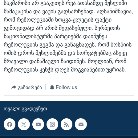
საკმარისი არ გააკეთეს რვა ათასამდე მუსლიმი
ᲡᲢᲣᲓᲘᲐ ᲕᲐᲨᲘᲜᲒᲢᲝᲜᲘ
ᲔᲙᲝᲜᲝᲛᲘᲙᲐ
Learning English
მამაკაცისა და ვაჟის გადსარჩენად. აღსანიშნავია,
ᲯᲐᲜᲛᲠᲗᲔᲚᲝᲑᲐ
რომ რეზოლუციაში ხოცვა-ჟლეტის ფაქტი
გენოციდად არ არის შეფასებული. სერბეთის
ᲗᲕᲐᲚᲘ ᲒᲕᲐᲓᲔᲕᲜᲔᲗ
ᲛᲔᲪᲜᲘᲔᲠᲔᲑᲐ
ნაციონალისტურმა პარტიებმა დაიწუნეს
ᲘᲜᲢᲔᲠᲕᲘᲣ
რეზოლუციის გეგმა და განაცხადეს, რომ ბოსნიის
ᲙᲣᲚᲢᲣᲠᲐ
ომის დროს მუსლიმებმა და ხორვატებმაც ასევე
ენები
მრავალი დანაშაული ჩაიდინეს. მოელიან, რომ
ᲒᲐᲚᲘᲚᲔᲝ
რეზოლუციას კენჭს დღეს მოგვიანებით უყრიან.
ᲓᲔᲖᲘᲜᲤᲝᲠᲛᲐᲪᲘᲐ
გაზიარება
Follow us
ᲗᲕᲐᲚᲘ ᲒᲕᲐᲓᲔᲕᲜᲔᲗ