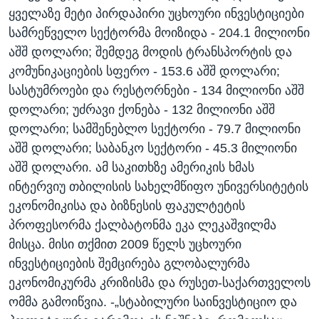
ყველაზე მეტი პირდაპირი უცხოური ინვესტიციები
ᲡᲢᲣᲓᲘᲐ ᲕᲐᲨᲘᲜᲒᲢᲝᲜᲘ
ᲔᲙᲝᲜᲝᲛᲘᲙᲐ
Learning English
სამრეწველო სექტორმა მოიზიდა - 204.1 მილიონი
ᲯᲐᲜᲛᲠᲗᲔᲚᲝᲑᲐ
აშშ დოლარი; შემდეგ მოდის ტრანსპორტის და
ᲗᲕᲐᲚᲘ ᲒᲕᲐᲓᲔᲕᲜᲔᲗ
ᲛᲔᲪᲜᲘᲔᲠᲔᲑᲐ
კომუნიკაციების სფერო - 153.6 აშშ დოლარი;
სასტუმროები და რესტორნები - 134 მილიონი აშშ
ᲘᲜᲢᲔᲠᲕᲘᲣ
დოლარი; უძრავი ქონება - 132 მილიონი აშშ
ᲙᲣᲚᲢᲣᲠᲐ
დოლარი; სამშენებლო სექტორი - 79.7 მილიონი
ენები
ᲒᲐᲚᲘᲚᲔᲝ
აშშ დოლარი; საბანკო სექტორი - 45.3 მილიონი
აშშ დოლარი. ამ საკითხზე ამერიკის ხმას
ᲓᲔᲖᲘᲜᲤᲝᲠᲛᲐᲪᲘᲐ
ინტერვიუ თბილისის სახელმწიფო უნივერსიტეტის
ეკონომიკისა და ბიზნესის ფაკულტეტის
პროფესორმა ქალბატონმა ეკა ლეკაშვილმა
მისცა. მისი თქმით 2009 წელს უცხოური
ინვესტიციების შემცირება გლობალურმა
ეკონომიკურმა კრიზისმა და რუსეთ-საქართველოს
ომმა გამოიწვია. -„სტაბილური საინვესტიციო და