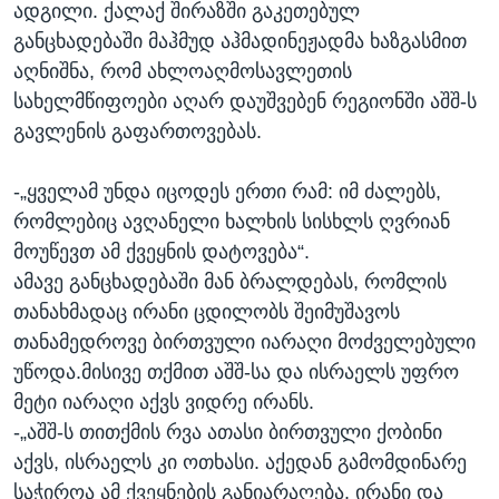
ადგილი. ქალაქ შირაზში გაკეთებულ
ᲡᲢᲣᲓᲘᲐ ᲕᲐᲨᲘᲜᲒᲢᲝᲜᲘ
ᲔᲙᲝᲜᲝᲛᲘᲙᲐ
Learning English
განცხადებაში მაჰმუდ აჰმადინეჟადმა ხაზგასმით
ᲯᲐᲜᲛᲠᲗᲔᲚᲝᲑᲐ
აღნიშნა, რომ ახლოაღმოსავლეთის
სახელმწიფოები აღარ დაუშვებენ რეგიონში აშშ-ს
ᲗᲕᲐᲚᲘ ᲒᲕᲐᲓᲔᲕᲜᲔᲗ
ᲛᲔᲪᲜᲘᲔᲠᲔᲑᲐ
გავლენის გაფართოვებას.
ᲘᲜᲢᲔᲠᲕᲘᲣ
ᲙᲣᲚᲢᲣᲠᲐ
-„ყველამ უნდა იცოდეს ერთი რამ: იმ ძალებს,
ენები
რომლებიც ავღანელი ხალხის სისხლს ღვრიან
ᲒᲐᲚᲘᲚᲔᲝ
მოუწევთ ამ ქვეყნის დატოვება“.
ᲓᲔᲖᲘᲜᲤᲝᲠᲛᲐᲪᲘᲐ
ამავე განცხადებაში მან ბრალდებას, რომლის
თანახმადაც ირანი ცდილობს შეიმუშავოს
თანამედროვე ბირთვული იარაღი მოძველებული
უწოდა.მისივე თქმით აშშ-სა და ისრაელს უფრო
მეტი იარაღი აქვს ვიდრე ირანს.
-„აშშ-ს თითქმის რვა ათასი ბირთვული ქობინი
აქვს, ისრაელს კი ოთხასი. აქედან გამომდინარე
საჭიროა ამ ქვეყნების განიარაღება. ირანი და