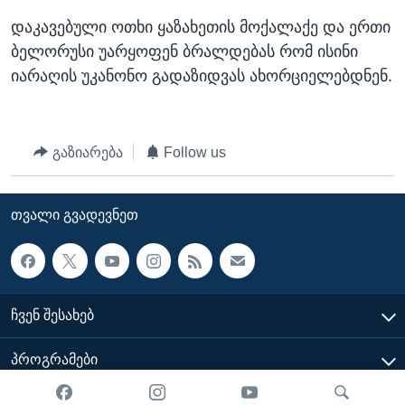
დაკავებული ოთხი ყაზახეთის მოქალაქე და ერთი
ბელორუსი უარყოფენ ბრალდებას რომ ისინი
იარაღის უკანონო გადაზიდვას ახორციელებდნენ.
გაზიარება
Follow us
ᲗᲕᲐᲚᲘ ᲒᲕᲐᲓᲔᲕᲜᲔᲗ
ᲩᲕᲔᲜ ᲨᲔᲡᲐᲮᲔᲑ
ᲞᲠᲝᲒᲠᲐᲛᲔᲑᲘ