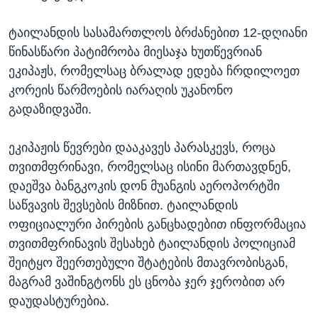
ᲡᲢᲣᲓᲘᲐ ᲕᲐᲨᲘᲜᲒᲢᲝᲜᲘ
ᲔᲙᲝᲜᲝᲛᲘᲙᲐ
Learning English
ტაილანდის სასამართლოს ბრძანებით 12-დღიანი
ᲯᲐᲜᲛᲠᲗᲔᲚᲝᲑᲐ
წინასწარი პატიმრობა მიესაჯა ხუთწევრიან
ᲗᲕᲐᲚᲘ ᲒᲕᲐᲓᲔᲕᲜᲔᲗ
ᲛᲔᲪᲜᲘᲔᲠᲔᲑᲐ
ეკიპაჟს, რომელსაც ბრალად ედება ჩრდილოეთ
კორეის წარმოების იარაღის უკანონო
ᲘᲜᲢᲔᲠᲕᲘᲣ
გადაზიდვაში.
ᲙᲣᲚᲢᲣᲠᲐ
ენები
ᲒᲐᲚᲘᲚᲔᲝ
ეკიპაჟის წევრები დააკავეს პარასკევს, როცა
თვითმფრინავი, რომელსაც ისინი მართავდნენ,
ᲓᲔᲖᲘᲜᲤᲝᲠᲛᲐᲪᲘᲐ
დაეშვა ბანგკოკის დონ მუანგის აეროპორტში
საწვავის შევსების მიზნით. ტაილანდის
ოფიციალური პირების განცხადებით ინფორმაცია
თვითმფრინავის შესახებ ტაილანდის პოლიციამ
შეიტყო შეერთებული შტატების მთავრობისგან,
მაგრამ ვაშინგტონს ეს ცნობა ჯერ ჯერობით არ
დაუდასტურებია.