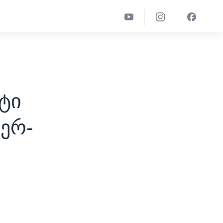
ტი
ერ-