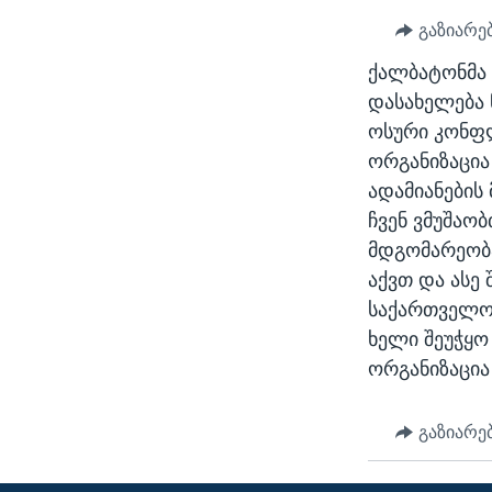
ᲡᲢᲣᲓᲘᲐ ᲕᲐᲨᲘᲜᲒᲢᲝᲜᲘ
ᲔᲙᲝᲜᲝᲛᲘᲙᲐ
გაზიარე
ᲯᲐᲜᲛᲠᲗᲔᲚᲝᲑᲐ
ქალბატონმა 
ᲛᲔᲪᲜᲘᲔᲠᲔᲑᲐ
დასახელება 
ᲘᲜᲢᲔᲠᲕᲘᲣ
ოსური კონფლ
ორგანიზაცია
ᲙᲣᲚᲢᲣᲠᲐ
ადამიანების
ᲒᲐᲚᲘᲚᲔᲝ
ჩვენ ვმუშაო
ᲓᲔᲖᲘᲜᲤᲝᲠᲛᲐᲪᲘᲐ
მდგომარეობა.
აქვთ და ასე
საქართველოშ
ხელი შეუჭყო
ორგანიზაცია
გაზიარე