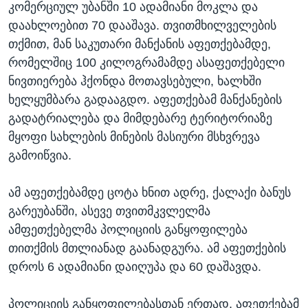
კომერციულ უბანში 10 ადამიანი მოკლა და
ᲡᲢᲣᲓᲘᲐ ᲕᲐᲨᲘᲜᲒᲢᲝᲜᲘ
ᲔᲙᲝᲜᲝᲛᲘᲙᲐ
Learning English
დაახლოებით 70 დააშავა. თვითმხილველების
ᲯᲐᲜᲛᲠᲗᲔᲚᲝᲑᲐ
თქმით, მან საკუთარი მანქანის აფეთქებამდე,
რომელშიც 100 კილოგრამამდე ასაფეთქებელი
ᲗᲕᲐᲚᲘ ᲒᲕᲐᲓᲔᲕᲜᲔᲗ
ᲛᲔᲪᲜᲘᲔᲠᲔᲑᲐ
ნივთიერება ჰქონდა მოთავსებული, ხალხში
ᲘᲜᲢᲔᲠᲕᲘᲣ
ხელყუმბარა გადააგდო. აფეთქებამ მანქანების
ᲙᲣᲚᲢᲣᲠᲐ
გადატრიალება და მიმდებარე ტერიტორიაზე
ენები
მყოფი სახლების მინების მასიური მსხვრევა
ᲒᲐᲚᲘᲚᲔᲝ
გამოიწვია.
ᲓᲔᲖᲘᲜᲤᲝᲠᲛᲐᲪᲘᲐ
ამ აფეთქებამდე ცოტა ხნით ადრე, ქალაქი ბანუს
გარეუბანში, ასევე თვითმკვლელმა
ამფეთქებელმა პოლიციის განყოფილება
თითქმის მთლიანად გაანადგურა. ამ აფეთქების
დროს 6 ადამიანი დაიღუპა და 60 დაშავდა.
პოლიციის განყოფილებასთან ერთად, აფეთქებამ