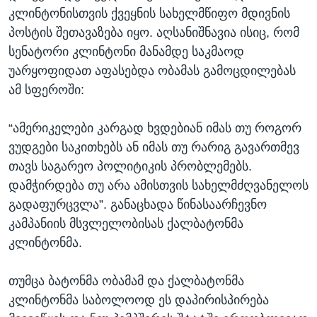
კლინტონისთვის ქვეყნის სახელმწიფო მდივნის
ᲡᲢᲣᲓᲘᲐ ᲕᲐᲨᲘᲜᲒᲢᲝᲜᲘ
ᲔᲙᲝᲜᲝᲛᲘᲙᲐ
Learning English
პოსტის შეთავაზება იყო. აღსანიშნავია ისიც, რომ
ᲯᲐᲜᲛᲠᲗᲔᲚᲝᲑᲐ
სენატორი კლინტონი მანამდე საკმაოდ
ᲗᲕᲐᲚᲘ ᲒᲕᲐᲓᲔᲕᲜᲔᲗ
ᲛᲔᲪᲜᲘᲔᲠᲔᲑᲐ
უარყოფიდათ აფასებდა ობამას გამოცდილებას
ამ სფეროში:
ᲘᲜᲢᲔᲠᲕᲘᲣ
ᲙᲣᲚᲢᲣᲠᲐ
“ამერიკელები კარგად ხვდებიან იმას თუ როგორ
ენები
ᲒᲐᲚᲘᲚᲔᲝ
ვუდგები საკითხებს ან იმას თუ რარიგ გავართმევ
თავს საგარეო პოლიტიკის პრობლემებს.
ᲓᲔᲖᲘᲜᲤᲝᲠᲛᲐᲪᲘᲐ
დამჭირდება თუ არა ამისთვის სახელმძღვანელოს
გადაფურცვლა”. განაცხადა წინასაარჩევნო
კამპანიის მსვლელობისას ქალბატონმა
კლინტონმა.
თუმცა ბატონმა ობამამ და ქალბატონმა
კლინტონმა საბოლოოდ ეს დაპირისპირება