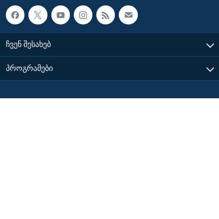
ᲩᲕᲔᲜ ᲨᲔᲡᲐᲮᲔᲑ
ᲞᲠᲝᲒᲠᲐᲛᲔᲑᲘ