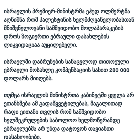
ᲡᲢᲣᲓᲘᲐ ᲕᲐᲨᲘᲜᲒᲢᲝᲜᲘ
ᲔᲙᲝᲜᲝᲛᲘᲙᲐ
Learning English
ისრაელის პრემიერ-მინისტრმა ეჰუდ ოლმერტმა
ᲯᲐᲜᲛᲠᲗᲔᲚᲝᲑᲐ
აღნიშნა რომ პალესტინის ხელმძღვანელობასთან
მნიშვნელოვანი სამშვიდობო მოლაპარაკების
ᲗᲕᲐᲚᲘ ᲒᲕᲐᲓᲔᲕᲜᲔᲗ
ᲛᲔᲪᲜᲘᲔᲠᲔᲑᲐ
დროს ზოგიერთი ებრაული დასახლების
ᲘᲜᲢᲔᲠᲕᲘᲣ
ლიკვიდაციაა აუცილებელი.
ᲙᲣᲚᲢᲣᲠᲐ
ენები
ისრაელში დაბრუნების სანაცვლოდ თითოეული
ᲒᲐᲚᲘᲚᲔᲝ
ებრაელი მოსახლე კომპენსაციის სახით 280 000
ᲓᲔᲖᲘᲜᲤᲝᲠᲛᲐᲪᲘᲐ
დოლარს მიიღებს.
თუმცა ისრაელის მინისტრთა კაბინეტში ყველა არ
ეთანხმება ამ გადაწყვეტილებას, მაგალითად
რაფი ეითანი თვლის რომ სამშვიდობო
ხელშეკრულების საბოლოო ხელმოწერამდე
ებრაელებმა არ უნდა დატოვონ თავიანთი
დასახლებები.