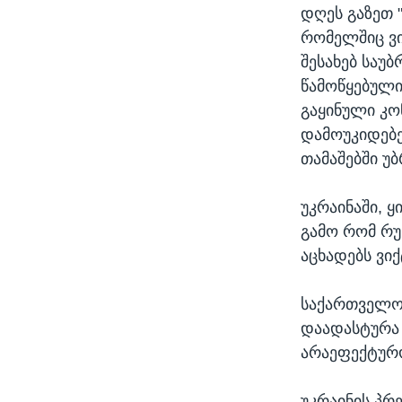
ᲡᲢᲣᲓᲘᲐ ᲕᲐᲨᲘᲜᲒᲢᲝᲜᲘ
ᲔᲙᲝᲜᲝᲛᲘᲙᲐ
დღეს გაზეთ 
ᲯᲐᲜᲛᲠᲗᲔᲚᲝᲑᲐ
რომელშიც ვი
შესახებ საუ
ᲛᲔᲪᲜᲘᲔᲠᲔᲑᲐ
წამოწყებული
ᲘᲜᲢᲔᲠᲕᲘᲣ
გაყინული კო
ᲙᲣᲚᲢᲣᲠᲐ
დამოუკიდებ
თამაშებში უ
ᲒᲐᲚᲘᲚᲔᲝ
ᲓᲔᲖᲘᲜᲤᲝᲠᲛᲐᲪᲘᲐ
უკრაინაში, 
გამო რომ რუ
აცხადებს ვი
საქართველო
დაადასტურა 
არაეფექტურო
უკრაინის პრ