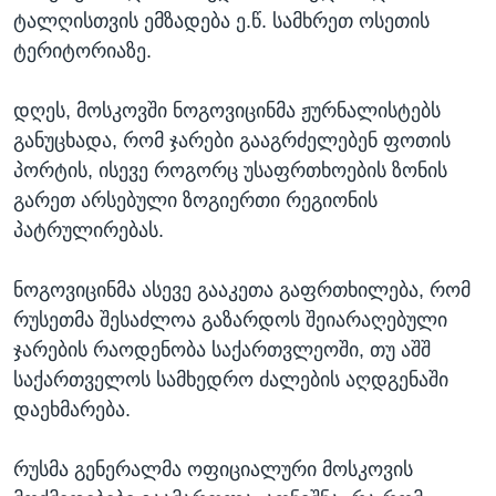
ტალღისთვის ემზადება ე.წ. სამხრეთ ოსეთის
ᲡᲢᲣᲓᲘᲐ ᲕᲐᲨᲘᲜᲒᲢᲝᲜᲘ
ᲔᲙᲝᲜᲝᲛᲘᲙᲐ
Learning English
ტერიტორიაზე.
ᲯᲐᲜᲛᲠᲗᲔᲚᲝᲑᲐ
ᲗᲕᲐᲚᲘ ᲒᲕᲐᲓᲔᲕᲜᲔᲗ
ᲛᲔᲪᲜᲘᲔᲠᲔᲑᲐ
დღეს, მოსკოვში ნოგოვიცინმა ჟურნალისტებს
განუცხადა, რომ ჯარები გააგრძელებენ ფოთის
ᲘᲜᲢᲔᲠᲕᲘᲣ
პორტის, ისევე როგორც უსაფრთხოების ზონის
ᲙᲣᲚᲢᲣᲠᲐ
გარეთ არსებული ზოგიერთი რეგიონის
ენები
ᲒᲐᲚᲘᲚᲔᲝ
პატრულირებას.
ᲓᲔᲖᲘᲜᲤᲝᲠᲛᲐᲪᲘᲐ
ნოგოვიცინმა ასევე გააკეთა გაფრთხილება, რომ
რუსეთმა შესაძლოა გაზარდოს შეიარაღებული
ჯარების რაოდენობა საქართვლეოში, თუ აშშ
საქართველოს სამხედრო ძალების აღდგენაში
დაეხმარება.
რუსმა გენერალმა ოფიციალური მოსკოვის