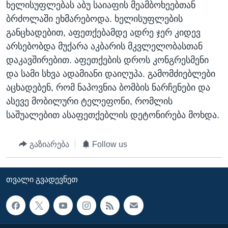
ხელისუფლებას აბუ საიაფის მეამბოხეებთან
ᲡᲢᲣᲓᲘᲐ ᲕᲐᲨᲘᲜᲒᲢᲝᲜᲘ
ᲔᲙᲝᲜᲝᲛᲘᲙᲐ
Learning English
ბრძოლაში ეხმარებოდა. ხელისუფლების
ᲯᲐᲜᲛᲠᲗᲔᲚᲝᲑᲐ
განცხადებით, აფეთქებამდე ადრე ჯერ კიდევ
არსებობდა მუქარა აკბარის მკვლელობასთან
ᲗᲕᲐᲚᲘ ᲒᲕᲐᲓᲔᲕᲜᲔᲗ
ᲛᲔᲪᲜᲘᲔᲠᲔᲑᲐ
დაკავშირებით. აფეთქების დროს კონგრესმენი
ᲘᲜᲢᲔᲠᲕᲘᲣ
და სამი სხვა ადამიანი დაიღუპა. გამომძიებლები
ᲙᲣᲚᲢᲣᲠᲐ
აცხადებენ, რომ ნაპოვნია ბომბის ნარჩენები და
ენები
ასევე მობილური ტელეფონი, რომლის
ᲒᲐᲚᲘᲚᲔᲝ
საშუალებით ასაფეთქებლის დეტონირება მოხდა.
ᲓᲔᲖᲘᲜᲤᲝᲠᲛᲐᲪᲘᲐ
გაზიარება
Follow us
ᲗᲕᲐᲚᲘ ᲒᲕᲐᲓᲔᲕᲜᲔᲗ