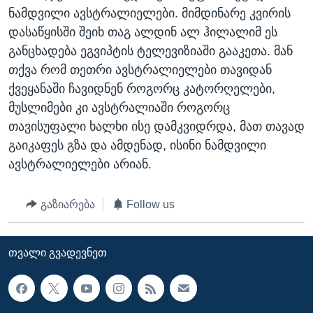
ნამდვილი ავსტრალიელები. მიმდინარე კვირის
ᲡᲢᲣᲓᲘᲐ ᲕᲐᲨᲘᲜᲒᲢᲝᲜᲘ
ᲔᲙᲝᲜᲝᲛᲘᲙᲐ
Learning English
დასაწყისში შეიხ თაგ ალდინ ალ ჰილალიმ ეს
ᲯᲐᲜᲛᲠᲗᲔᲚᲝᲑᲐ
განცხადება ეგვიპტის ტელევიზიაში გააკეთა. მან
ᲗᲕᲐᲚᲘ ᲒᲕᲐᲓᲔᲕᲜᲔᲗ
ᲛᲔᲪᲜᲘᲔᲠᲔᲑᲐ
თქვა რომ თეთრი ავსტრალიელები თავიდან
ქვეყანაში ჩავიდნენ როგორც კატორღელები,
ᲘᲜᲢᲔᲠᲕᲘᲣ
მუსლიმები კი ავსტრალიაში როგორც
ᲙᲣᲚᲢᲣᲠᲐ
თავისუფალი ხალხი ისე დამკვიდრდა, მათ თავად
ენები
ᲒᲐᲚᲘᲚᲔᲝ
გაიკაფეს გზა და ამდენად, ისინი ნამდვილი
ავსტრალიელები არიან.
ᲓᲔᲖᲘᲜᲤᲝᲠᲛᲐᲪᲘᲐ
გაზიარება
Follow us
ᲗᲕᲐᲚᲘ ᲒᲕᲐᲓᲔᲕᲜᲔᲗ