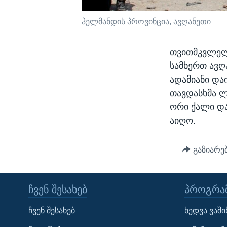
ჰელმანდის პროვინცია, ავღანეთი
თვითმკვლელმ
სამხერთ ავღ
ადამიანი და
თავდასხმა ლ
ორი ქალი და
აიღო.
გაზიარე
ᲩᲕᲔᲜ ᲨᲔᲡᲐᲮᲔᲑ
ᲞᲠᲝᲒᲠᲐᲛ
Learning English
ჩვენ შესახებ
ხედვა ვაშ