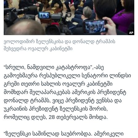
ᲡᲢᲣᲓᲘᲐ ᲕᲐᲨᲘᲜᲒᲢᲝᲜᲘ
ᲔᲙᲝᲜᲝᲛᲘᲙᲐ
Learning English
ᲯᲐᲜᲛᲠᲗᲔᲚᲝᲑᲐ
ᲗᲕᲐᲚᲘ ᲒᲕᲐᲓᲔᲕᲜᲔᲗ
ᲛᲔᲪᲜᲘᲔᲠᲔᲑᲐ
ᲘᲜᲢᲔᲠᲕᲘᲣ
ვოლოდიმირ ზელენსკისა და დონალდ ტრამპის
შეხვედრა ოვალურ კაბინეტში
ᲙᲣᲚᲢᲣᲠᲐ
ენები
ᲒᲐᲚᲘᲚᲔᲝ
“სრული, ნამდვილი კატასტროფა”,-ასე
ᲓᲔᲖᲘᲜᲤᲝᲠᲛᲐᲪᲘᲐ
გამოეხმაურა რესპუბლიკელი სენატორი ლინდსი
გრემი თეთრი სახლის ოვალურ კაბინეტში
მომხდარ შელაპარაკებას ამერიკის პრეზიდენტ
დონალდ ტრამპს, ვიცე პრეზიდენტ ვენსსა და
უკრაინის პრეზიდენტ ზელენსკის შორის,
რომელიც დღეს, 28 თებერვალს მოხდა.
“ზელენსკი საშინლად საუბრობდა. ამერიკელი