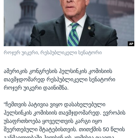
ᲡᲢᲣᲓᲘᲐ ᲕᲐᲨᲘᲜᲒᲢᲝᲜᲘ
ᲔᲙᲝᲜᲝᲛᲘᲙᲐ
Learning English
ᲯᲐᲜᲛᲠᲗᲔᲚᲝᲑᲐ
ᲗᲕᲐᲚᲘ ᲒᲕᲐᲓᲔᲕᲜᲔᲗ
ᲛᲔᲪᲜᲘᲔᲠᲔᲑᲐ
ᲘᲜᲢᲔᲠᲕᲘᲣ
ᲙᲣᲚᲢᲣᲠᲐ
როჯერ უიკერი, რესპუბლიკელი სენატორი
ენები
ᲒᲐᲚᲘᲚᲔᲝ
ამერიკის კონგრესის ჰელსინკის კომისიის
ᲓᲔᲖᲘᲜᲤᲝᲠᲛᲐᲪᲘᲐ
თავმჯდომარედ რესპუბლიკელი სენატორი
როჯერ უიკერი დაინიშნა.
"ჩემთვის პატივია ვიყო დასახელებული
ჰელსინკის კომისიის თავმჯდომარედ. ევროპის
უსაფრთხოება ყოველთვის კარგი იყო
შეერთებული შტატებისთვის. თითქმის 50 წლის
განმავლობაში ჰელსინკის კომისია იცავდა