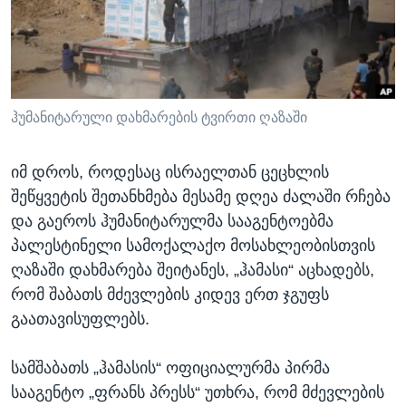
ᲡᲢᲣᲓᲘᲐ ᲕᲐᲨᲘᲜᲒᲢᲝᲜᲘ
ᲔᲙᲝᲜᲝᲛᲘᲙᲐ
Learning English
ᲯᲐᲜᲛᲠᲗᲔᲚᲝᲑᲐ
ᲗᲕᲐᲚᲘ ᲒᲕᲐᲓᲔᲕᲜᲔᲗ
ᲛᲔᲪᲜᲘᲔᲠᲔᲑᲐ
ᲘᲜᲢᲔᲠᲕᲘᲣ
ჰუმანიტარული დახმარების ტვირთი ღაზაში
ᲙᲣᲚᲢᲣᲠᲐ
ენები
იმ დროს, როდესაც ისრაელთან ცეცხლის
ᲒᲐᲚᲘᲚᲔᲝ
შეწყვეტის შეთანხმება მესამე დღეა ძალაში რჩება
ᲓᲔᲖᲘᲜᲤᲝᲠᲛᲐᲪᲘᲐ
და გაეროს ჰუმანიტარულმა სააგენტოებმა
პალესტინელი სამოქალაქო მოსახლეობისთვის
ღაზაში დახმარება შეიტანეს, „ჰამასი“ აცხადებს,
რომ შაბათს მძევლების კიდევ ერთ ჯგუფს
გაათავისუფლებს.
სამშაბათს „ჰამასის“ ოფიციალურმა პირმა
სააგენტო „ფრანს პრესს“ უთხრა, რომ მძევლების