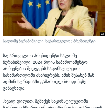
ᲡᲢᲣᲓᲘᲐ ᲕᲐᲨᲘᲜᲒᲢᲝᲜᲘ
ᲔᲙᲝᲜᲝᲛᲘᲙᲐ
Learning English
ᲯᲐᲜᲛᲠᲗᲔᲚᲝᲑᲐ
ᲗᲕᲐᲚᲘ ᲒᲕᲐᲓᲔᲕᲜᲔᲗ
ᲛᲔᲪᲜᲘᲔᲠᲔᲑᲐ
ᲘᲜᲢᲔᲠᲕᲘᲣ
ᲙᲣᲚᲢᲣᲠᲐ
სალომე ზურაბიშვილი, საქართველოს პრეზიდენტი.
ენები
ᲒᲐᲚᲘᲚᲔᲝ
საქართველოს პრეზიდენტი სალომე
ᲓᲔᲖᲘᲜᲤᲝᲠᲛᲐᲪᲘᲐ
ზურაბიშვილი, 2024 წლის საპარლამენტო
არჩევნების შედეგებს საკონსტიტუციო
სასამართლოში ასაჩივრებს. ამის შესახებ მან
ადმინისტრაციაში გამართულ ბრიფინგზე
განაცხადა.
„ხვალ დილით, შემაქვს საკონსტიტუციოში
სარჩელი სწორედ იმ ორი პრინციპის დარღვევის