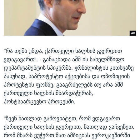
ᲡᲢᲣᲓᲘᲐ ᲕᲐᲨᲘᲜᲒᲢᲝᲜᲘ
ᲔᲙᲝᲜᲝᲛᲘᲙᲐ
Learning English
ᲯᲐᲜᲛᲠᲗᲔᲚᲝᲑᲐ
ᲗᲕᲐᲚᲘ ᲒᲕᲐᲓᲔᲕᲜᲔᲗ
ᲛᲔᲪᲜᲘᲔᲠᲔᲑᲐ
ᲘᲜᲢᲔᲠᲕᲘᲣ
"რა თქმა უნდა, ქართველი ხალხის გვერდით
ᲙᲣᲚᲢᲣᲠᲐ
ენები
ვდაგავართ", - განაცხადა აშშ-ის სახელმწიფო
ᲒᲐᲚᲘᲚᲔᲝ
დეპარტამენტის სპიკერმა, ჟრნალისტის კითხვაზე
ᲓᲔᲖᲘᲜᲤᲝᲠᲛᲐᲪᲘᲐ
პასუხად, საპროტესტო აქციებისა და ოპოზიციის
პროტესტის ფონზე, გააგრძელებს თუ არა აშშ
ქართველი ხალხის მხარდაჭერას,
პოსტსაარცევნო პროცესში.
"ჩვენ ნათლად გამოვხატეთ, რომ ვდგავართ
ქართველი ხალხის გვერდით. ნათლად ვაჩვენეთ,
რომ მხარს ვუჭერთ მათ ამბიციას ევროკავშირში