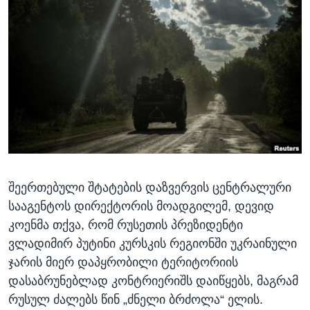
ᲡᲢᲣᲓᲘᲐ ᲕᲐᲨᲘᲜᲒᲢᲝᲜᲘ
ᲔᲙᲝᲜᲝᲛᲘᲙᲐ
Learning English
ᲯᲐᲜᲛᲠᲗᲔᲚᲝᲑᲐ
ᲗᲕᲐᲚᲘ ᲒᲕᲐᲓᲔᲕᲜᲔᲗ
ᲛᲔᲪᲜᲘᲔᲠᲔᲑᲐ
ᲘᲜᲢᲔᲠᲕᲘᲣ
ᲙᲣᲚᲢᲣᲠᲐ
ენები
ᲒᲐᲚᲘᲚᲔᲝ
ᲓᲔᲖᲘᲜᲤᲝᲠᲛᲐᲪᲘᲐ
შეერთებული შტატების დაზვერვის ცენტრალური
სააგენტოს დირექტორის მოადგილემ, დევიდ
კოენმა თქვა, რომ რუსეთის პრეზიდენტი
ვლადიმირ პუტინი კურსკის რეგიონში უკრაინული
ჯარის მიერ დაპყრობილი ტერიტორიის
დასაბრუნებლად კონტრიერიშს დაიწყებს, მაგრამ
რუსულ ძალებს წინ „ძნელი ბრძოლა“ ელის.