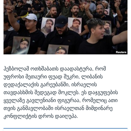
ᲡᲢᲣᲓᲘᲐ ᲕᲐᲨᲘᲜᲒᲢᲝᲜᲘ
ᲔᲙᲝᲜᲝᲛᲘᲙᲐ
Learning English
ᲯᲐᲜᲛᲠᲗᲔᲚᲝᲑᲐ
ᲗᲕᲐᲚᲘ ᲒᲕᲐᲓᲔᲕᲜᲔᲗ
ᲛᲔᲪᲜᲘᲔᲠᲔᲑᲐ
ᲘᲜᲢᲔᲠᲕᲘᲣ
ᲙᲣᲚᲢᲣᲠᲐ
ენები
ᲒᲐᲚᲘᲚᲔᲝ
ჰეზბოლამ ოთხშაბათს დაადასტურა, რომ
ᲓᲔᲖᲘᲜᲤᲝᲠᲛᲐᲪᲘᲐ
უფროსი მეთაური ფუად შუკრი, ლიბანის
დედაქალაქის გარეუბანში, ისრაელის
თავდასხმის შედეგად მოკლეს. ეს დაჯგუფების
ყველაზე გავლენიანი ფიგურაა, რომელიც ათი
თვის განმავლობაში ისრაელთან მიმდინარე
კონფლიქტის დროს დაიღუპა.