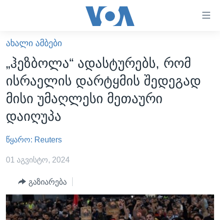
ბმულები
ხელმისაწვდომობისთვის
გადადით
ᲐᲮᲐᲚᲘ ᲐᲛᲑᲔᲑᲘ
ᲛᲗᲐᲕᲐᲠᲘ
მთავარზე
„ჰეზბოლა“ ადასტურებს, რომ
გადადით
ᲐᲮᲐᲚᲘ ᲐᲛᲑᲔᲑᲘ
ისრაელის დარტყმის შედეგად
მთავარ
ᲡᲐᲥᲐᲠᲗᲕᲔᲚᲝ
ნავიგაციაზე
მისი უმაღლესი მეთაური
ᲐᲨᲨ
გადადით
დაიღუპა
ძიებაზე
ᲐᲨᲨ-ᲘᲡ ᲐᲠᲩᲔᲕᲜᲔᲑᲘ 2024
წყარო: Reuters
ᲛᲡᲝᲤᲚᲘᲝ
ᲕᲘᲓᲔᲝᲔᲑᲘ
01 აგვისტო, 2024
ᲒᲐᲓᲐᲪᲔᲛᲔᲑᲘ
გაზიარება
ᲡᲮᲕᲐ ᲡᲘᲐᲮᲚᲔᲔᲑᲘ
ᲕᲐᲨᲘᲜᲒᲢᲝᲜᲘ ᲓᲦᲔᲡ
ᲠᲣᲡᲔᲗᲘᲡ ᲨᲔᲭᲠᲐ ᲣᲙᲠᲐᲘᲜᲐᲨᲘ
ᲮᲔᲓᲕᲐ ᲕᲐᲨᲘᲜᲒᲢᲝᲜᲘᲓᲐᲜ
ᲞᲝᲚᲘᲢᲘᲙᲐ