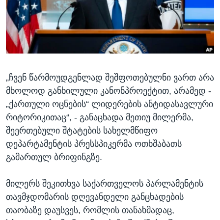
ᲡᲢᲣᲓᲘᲐ ᲕᲐᲨᲘᲜᲒᲢᲝᲜᲘ
ᲔᲙᲝᲜᲝᲛᲘᲙᲐ
Learning English
ᲯᲐᲜᲛᲠᲗᲔᲚᲝᲑᲐ
ᲗᲕᲐᲚᲘ ᲒᲕᲐᲓᲔᲕᲜᲔᲗ
ᲛᲔᲪᲜᲘᲔᲠᲔᲑᲐ
ᲘᲜᲢᲔᲠᲕᲘᲣ
„ჩვენ წარმოუდგენლად შეშფოთებულნი ვართ არა
ᲙᲣᲚᲢᲣᲠᲐ
ენები
მხოლოდ განხილული კანონპროექტით, არამედ -
ᲒᲐᲚᲘᲚᲔᲝ
„ქართული ოცნების“ ლიდერების ანტიდასავლური
ᲓᲔᲖᲘᲜᲤᲝᲠᲛᲐᲪᲘᲐ
რიტორიკითაც“, - განაცხადა მეთიუ მილერმა,
შეერთებული შტატების სახელმწიფო
დეპარტამენტის პრესსპიკერმა ოთხშაბათს
გამართულ ბრიფინგზე.
მილერს შეკითხვა საქართველოს პარლამენტის
თავმჯდომარის დღევანდელი განცხადების
თაობაზე დაუსვეს, რომლის თანახმადაც,