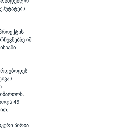
კანონმდებლო
დეპუტატებს
ნპროექტის
რჩევნებზე იმ
ისიაში
შირდებოდეს
ივას,
ს
აიმართოს.
ბოდა 45
ბით.
ზიკური პირია