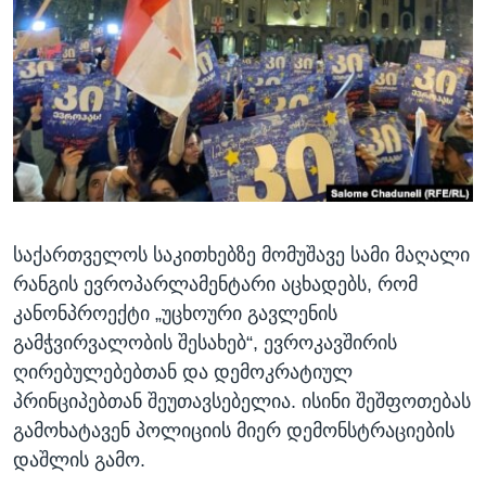
ᲡᲢᲣᲓᲘᲐ ᲕᲐᲨᲘᲜᲒᲢᲝᲜᲘ
ᲔᲙᲝᲜᲝᲛᲘᲙᲐ
Learning English
ᲯᲐᲜᲛᲠᲗᲔᲚᲝᲑᲐ
ᲗᲕᲐᲚᲘ ᲒᲕᲐᲓᲔᲕᲜᲔᲗ
ᲛᲔᲪᲜᲘᲔᲠᲔᲑᲐ
ᲘᲜᲢᲔᲠᲕᲘᲣ
ᲙᲣᲚᲢᲣᲠᲐ
ენები
ᲒᲐᲚᲘᲚᲔᲝ
საქართველოს საკითხებზე მომუშავე სამი მაღალი
ᲓᲔᲖᲘᲜᲤᲝᲠᲛᲐᲪᲘᲐ
რანგის ევროპარლამენტარი აცხადებს, რომ
კანონპროექტი „უცხოური გავლენის
გამჭვირვალობის შესახებ“, ევროკავშირის
ღირებულებებთან და დემოკრატიულ
პრინციპებთან შეუთავსებელია. ისინი შეშფოთებას
გამოხატავენ პოლიციის მიერ დემონსტრაციების
დაშლის გამო.