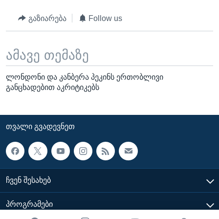
გაზიარება
Follow us
ამავე თემაზე
ლონდონი და კანბერა პეკინს ერთობლივი
განცხადებით აკრიტიკებს
ᲗᲕᲐᲚᲘ ᲒᲕᲐᲓᲔᲕᲜᲔᲗ
ᲩᲕᲔᲜ ᲨᲔᲡᲐᲮᲔᲑ
ᲞᲠᲝᲒᲠᲐᲛᲔᲑᲘ