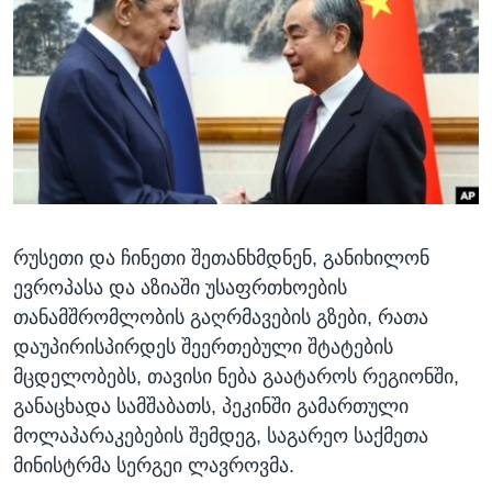
ᲡᲢᲣᲓᲘᲐ ᲕᲐᲨᲘᲜᲒᲢᲝᲜᲘ
ᲔᲙᲝᲜᲝᲛᲘᲙᲐ
Learning English
ᲯᲐᲜᲛᲠᲗᲔᲚᲝᲑᲐ
ᲗᲕᲐᲚᲘ ᲒᲕᲐᲓᲔᲕᲜᲔᲗ
ᲛᲔᲪᲜᲘᲔᲠᲔᲑᲐ
ᲘᲜᲢᲔᲠᲕᲘᲣ
ᲙᲣᲚᲢᲣᲠᲐ
ენები
ᲒᲐᲚᲘᲚᲔᲝ
რუსეთი და ჩინეთი შეთანხმდნენ, განიხილონ
ᲓᲔᲖᲘᲜᲤᲝᲠᲛᲐᲪᲘᲐ
ევროპასა და აზიაში უსაფრთხოების
თანამშრომლობის გაღრმავების გზები, რათა
დაუპირისპირდეს შეერთებული შტატების
მცდელობებს, თავისი ნება გაატაროს რეგიონში,
განაცხადა სამშაბათს, პეკინში გამართული
მოლაპარაკებების შემდეგ, საგარეო საქმეთა
მინისტრმა სერგეი ლავროვმა.