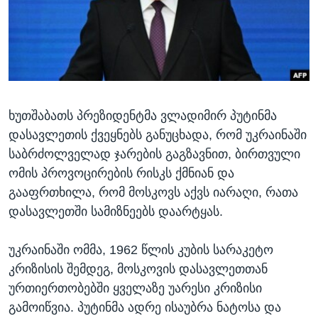
ᲡᲢᲣᲓᲘᲐ ᲕᲐᲨᲘᲜᲒᲢᲝᲜᲘ
ᲔᲙᲝᲜᲝᲛᲘᲙᲐ
Learning English
ᲯᲐᲜᲛᲠᲗᲔᲚᲝᲑᲐ
ᲗᲕᲐᲚᲘ ᲒᲕᲐᲓᲔᲕᲜᲔᲗ
ᲛᲔᲪᲜᲘᲔᲠᲔᲑᲐ
ᲘᲜᲢᲔᲠᲕᲘᲣ
ხუთშაბათს პრეზიდენტმა ვლადიმირ პუტინმა
ᲙᲣᲚᲢᲣᲠᲐ
ენები
დასავლეთის ქვეყნებს განუცხადა, რომ უკრაინაში
ᲒᲐᲚᲘᲚᲔᲝ
საბრძოლველად ჯარების გაგზავნით, ბირთვული
ᲓᲔᲖᲘᲜᲤᲝᲠᲛᲐᲪᲘᲐ
ომის პროვოცირების რისკს ქმნიან და
გააფრთხილა, რომ მოსკოვს აქვს იარაღი, რათა
დასავლეთში სამიზნეებს დაარტყას.
უკრაინაში ომმა, 1962 წლის კუბის სარაკეტო
კრიზისის შემდეგ, მოსკოვის დასავლეთთან
ურთიერთობებში ყველაზე უარესი კრიზისი
გამოიწვია. პუტინმა ადრე ისაუბრა ნატოსა და