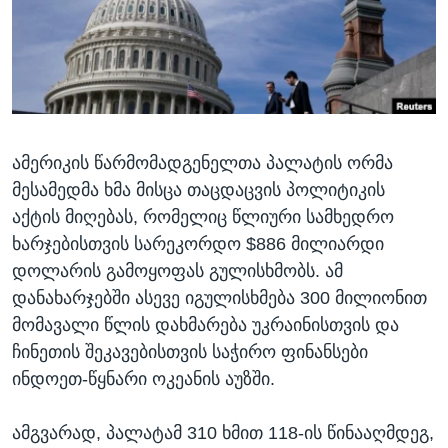
ᲡᲢᲣᲓᲘᲐ ᲕᲐᲨᲘᲜᲒᲢᲝᲜᲘ
ᲔᲙᲝᲜᲝᲛᲘᲙᲐ
Learning English
ᲯᲐᲜᲛᲠᲗᲔᲚᲝᲑᲐ
ᲗᲕᲐᲚᲘ ᲒᲕᲐᲓᲔᲕᲜᲔᲗ
ᲛᲔᲪᲜᲘᲔᲠᲔᲑᲐ
ᲘᲜᲢᲔᲠᲕᲘᲣ
ამერიკის წარმომადგენელთა პალატის ორმა
ᲙᲣᲚᲢᲣᲠᲐ
ენები
მესამედმა ხმა მისცა თაცდაცვის პოლიტიკის
ᲒᲐᲚᲘᲚᲔᲝ
აქტის მიღებას, რომელიც წლიური სამხედრო
ᲓᲔᲖᲘᲜᲤᲝᲠᲛᲐᲪᲘᲐ
ხარჯებისთვის სარეკორდო $886 მილიარდი
დოლარის გამოყოფას გულისხმობს. ამ
დანახარჯებში ასევე იგულისხმება 300 მილიონით
მომავალი წლის დახმარება უკრაინისთვის და
ჩინეთის შეკავებისთვის საჭირო ფინანსები
ინდოეთ-წყნარი ოკეანის აუზში.
ამგვარად, პალატამ 310 ხმით 118-ის წინააღმდეგ,