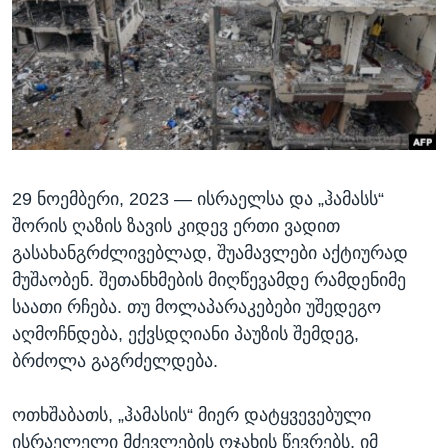
ᲡᲢᲣᲓᲘᲐ ᲕᲐᲨᲘᲜᲒᲢᲝᲜᲘ
ᲔᲙᲝᲜᲝᲛᲘᲙᲐ
Learning English
ᲯᲐᲜᲛᲠᲗᲔᲚᲝᲑᲐ
ᲗᲕᲐᲚᲘ ᲒᲕᲐᲓᲔᲕᲜᲔᲗ
ᲛᲔᲪᲜᲘᲔᲠᲔᲑᲐ
ᲘᲜᲢᲔᲠᲕᲘᲣ
ᲙᲣᲚᲢᲣᲠᲐ
ენები
29 ᲜᲝᲔᲛᲑᲔᲠᲘ, 2023 —
ისრაელსა და „ჰამასს“
ᲒᲐᲚᲘᲚᲔᲝ
შორის ღაზის ზავის კიდევ ერთი ვადით
ᲓᲔᲖᲘᲜᲤᲝᲠᲛᲐᲪᲘᲐ
გასახანგრძლივებლად, შუამავლები აქტიურად
მუშაობენ. შეთანხმების მიღწევამდე რამდენიმე
საათი რჩება. თუ მოლაპარაკებები უშედეგო
აღმოჩნდება, ექვსდღიანი პაუზის შემდეგ,
ბრძოლა გაგრძელდება.
ოთხშაბათს, „ჰამასის“ მიერ დატყვევებული
ისრაელელი მძევლების ოჯახის წევრებს, იმ