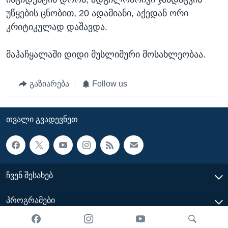
უწყების ცნობით, 20 ადამიანი, აქედან ორი
კრიტიკულად დაშავდა.
მაჰაჩყალაში დიდი მუსლიმური მოსახლეობაა.
გაზიარება
Follow us
ᲗᲕᲐᲚᲘ ᲒᲕᲐᲓᲔᲕᲜᲔᲗ
ᲩᲕᲔᲜ ᲨᲔᲡᲐᲮᲔᲑ
ᲞᲠᲝᲒᲠᲐᲛᲔᲑᲘ