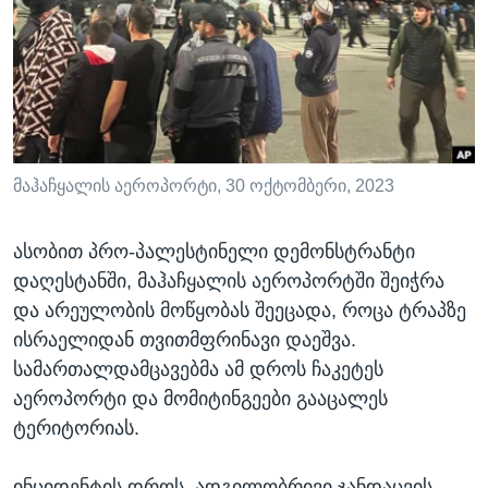
ᲡᲢᲣᲓᲘᲐ ᲕᲐᲨᲘᲜᲒᲢᲝᲜᲘ
ᲔᲙᲝᲜᲝᲛᲘᲙᲐ
Learning English
ᲯᲐᲜᲛᲠᲗᲔᲚᲝᲑᲐ
ᲗᲕᲐᲚᲘ ᲒᲕᲐᲓᲔᲕᲜᲔᲗ
ᲛᲔᲪᲜᲘᲔᲠᲔᲑᲐ
ᲘᲜᲢᲔᲠᲕᲘᲣ
ᲙᲣᲚᲢᲣᲠᲐ
მაჰაჩყალის აეროპორტი, 30 ოქტომბერი, 2023
ენები
ᲒᲐᲚᲘᲚᲔᲝ
ასობით პრო-პალესტინელი დემონსტრანტი
ᲓᲔᲖᲘᲜᲤᲝᲠᲛᲐᲪᲘᲐ
დაღესტანში, მაჰაჩყალის აეროპორტში შეიჭრა
და არეულობის მოწყობას შეეცადა, როცა ტრაპზე
ისრაელიდან თვითმფრინავი დაეშვა.
სამართალდამცავებმა ამ დროს ჩაკეტეს
აეროპორტი და მომიტინგეები გააცალეს
ტერიტორიას.
ინციდენტის დროს, ადგილობრივი ჯანდაცვის