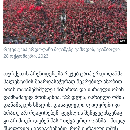
ᲡᲢᲣᲓᲘᲐ ᲕᲐᲨᲘᲜᲒᲢᲝᲜᲘ
ᲔᲙᲝᲜᲝᲛᲘᲙᲐ
Learning English
ᲯᲐᲜᲛᲠᲗᲔᲚᲝᲑᲐ
ᲗᲕᲐᲚᲘ ᲒᲕᲐᲓᲔᲕᲜᲔᲗ
ᲛᲔᲪᲜᲘᲔᲠᲔᲑᲐ
ᲘᲜᲢᲔᲠᲕᲘᲣ
ᲙᲣᲚᲢᲣᲠᲐ
რეჯებ ტაიპ ერდოღანი მიტინგზე გამოდის, სტამბოლი,
ენები
28 ოქტომბერი, 2023
ᲒᲐᲚᲘᲚᲔᲝ
ᲓᲔᲖᲘᲜᲤᲝᲠᲛᲐᲪᲘᲐ
თურქეთის პრეზიდენტმა რეჯებ ტაიპ ერდოღანმა
პალესტინის მხარდასაჭერად შეკრებილ ასობით
ათას თანამემამულეს მიმართა და ისრაელი ომის
დამნაშავედ მოიხსენია. “22 დღეა, ისრაელი ომის
დანაშაულს სჩადის. დასავლელი ლიდერები კი
არათუ არ რეაგირებენ, ცეცხლის შეწყვეტისკენაც
კი არ მოუწოდებენ მას,” თქვა ერდოღანმა. “მთელ
მსოფლიოს გავაგებინებთ, რომ ისრაელი ომის