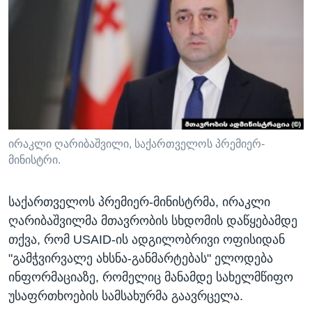
ᲡᲢᲣᲓᲘᲐ ᲕᲐᲨᲘᲜᲒᲢᲝᲜᲘ
ᲔᲙᲝᲜᲝᲛᲘᲙᲐ
Learning English
ᲯᲐᲜᲛᲠᲗᲔᲚᲝᲑᲐ
ᲗᲕᲐᲚᲘ ᲒᲕᲐᲓᲔᲕᲜᲔᲗ
ᲛᲔᲪᲜᲘᲔᲠᲔᲑᲐ
ᲘᲜᲢᲔᲠᲕᲘᲣ
ᲙᲣᲚᲢᲣᲠᲐ
ენები
ᲒᲐᲚᲘᲚᲔᲝ
ირაკლი ღარიბაშვილი, საქართველოს პრემიერ-
მინისტრი.
ᲓᲔᲖᲘᲜᲤᲝᲠᲛᲐᲪᲘᲐ
საქართველოს პრემიერ-მინისტრმა, ირაკლი
ღარიბაშვილმა მთავრობის სხდომის დაწყებამდე
თქვა, რომ USAID-ის ადგილობრივი ოფისიდან
"გამჭვირვალე ახსნა-განმარტებას" ელოდება
ინფორმაციაზე, რომელიც მანამდე სახელმწიფო
უსაფრთხოების სამსახურმა გაავრცელა.