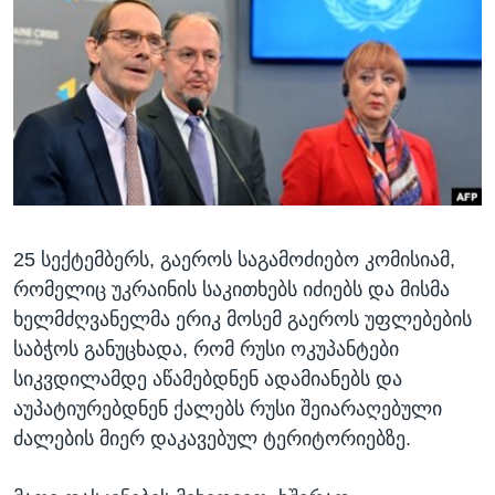
ᲡᲢᲣᲓᲘᲐ ᲕᲐᲨᲘᲜᲒᲢᲝᲜᲘ
ᲔᲙᲝᲜᲝᲛᲘᲙᲐ
Learning English
ᲯᲐᲜᲛᲠᲗᲔᲚᲝᲑᲐ
ᲗᲕᲐᲚᲘ ᲒᲕᲐᲓᲔᲕᲜᲔᲗ
ᲛᲔᲪᲜᲘᲔᲠᲔᲑᲐ
ᲘᲜᲢᲔᲠᲕᲘᲣ
ᲙᲣᲚᲢᲣᲠᲐ
ენები
ᲒᲐᲚᲘᲚᲔᲝ
25 სექტემბერს, გაეროს საგამოძიებო კომისიამ,
ᲓᲔᲖᲘᲜᲤᲝᲠᲛᲐᲪᲘᲐ
რომელიც უკრაინის საკითხებს იძიებს და მისმა
ხელმძღვანელმა ერიკ მოსემ გაეროს უფლებების
საბჭოს განუცხადა, რომ რუსი ოკუპანტები
სიკვდილამდე აწამებდნენ ადამიანებს და
აუპატიურებდნენ ქალებს რუსი შეიარაღებული
ძალების მიერ დაკავებულ ტერიტორიებზე.