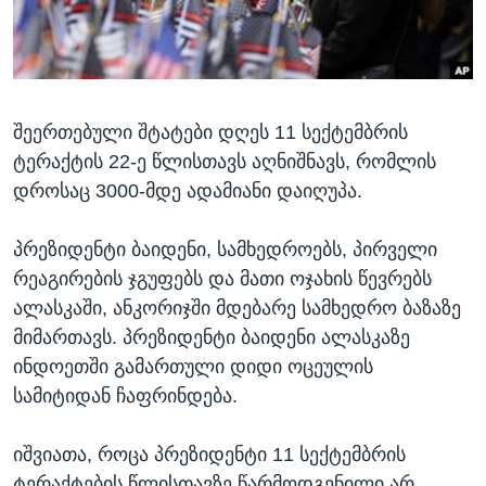
ᲡᲢᲣᲓᲘᲐ ᲕᲐᲨᲘᲜᲒᲢᲝᲜᲘ
ᲔᲙᲝᲜᲝᲛᲘᲙᲐ
Learning English
ᲯᲐᲜᲛᲠᲗᲔᲚᲝᲑᲐ
ᲗᲕᲐᲚᲘ ᲒᲕᲐᲓᲔᲕᲜᲔᲗ
ᲛᲔᲪᲜᲘᲔᲠᲔᲑᲐ
შეერთებული შტატები დღეს 11 სექტემბრის
ᲘᲜᲢᲔᲠᲕᲘᲣ
ტერაქტის 22-ე წლისთავს აღნიშნავს, რომლის
ᲙᲣᲚᲢᲣᲠᲐ
დროსაც 3000-მდე ადამიანი დაიღუპა.
ენები
ᲒᲐᲚᲘᲚᲔᲝ
პრეზიდენტი ბაიდენი, სამხედროებს, პირველი
ᲓᲔᲖᲘᲜᲤᲝᲠᲛᲐᲪᲘᲐ
რეაგირების ჯგუფებს და მათი ოჯახის წევრებს
ალასკაში, ანკორიჯში მდებარე სამხედრო ბაზაზე
მიმართავს. პრეზიდენტი ბაიდენი ალასკაზე
ინდოეთში გამართული დიდი ოცეულის
სამიტიდან ჩაფრინდება.
იშვიათა, როცა პრეზიდენტი 11 სექტემბრის
ტერაქტების წლისთავზე წარმოდგენილი არ