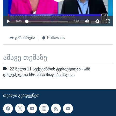
0:00
3:20
გაზიარება
Follow us
ამავე თემაზე
22 წელი 11 სექტემბრის ტერაქტიდან - აშშ
დაღუპულთა ხსოვნას მიაგებს პატივს
ᲗᲕᲐᲚᲘ ᲒᲕᲐᲓᲔᲕᲜᲔᲗ