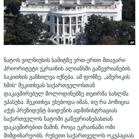
ᲡᲢᲣᲓᲘᲐ ᲕᲐᲨᲘᲜᲒᲢᲝᲜᲘ
ᲔᲙᲝᲜᲝᲛᲘᲙᲐ
Learning English
ᲯᲐᲜᲛᲠᲗᲔᲚᲝᲑᲐ
ᲗᲕᲐᲚᲘ ᲒᲕᲐᲓᲔᲕᲜᲔᲗ
ᲛᲔᲪᲜᲘᲔᲠᲔᲑᲐ
ᲘᲜᲢᲔᲠᲕᲘᲣ
ᲙᲣᲚᲢᲣᲠᲐ
ენები
ნატოს ვილნიუსის სამიტზე ერთ-ერთი მთავარი
ᲒᲐᲚᲘᲚᲔᲝ
პრიორიტეტი უკრაინის ალიანსში გაწევრიანების
ᲓᲔᲖᲘᲜᲤᲝᲠᲛᲐᲪᲘᲐ
საკითხის განხილვა იქნება. ამ ფონზე, „ამერიკის
ხმის“ შეკითხვას საქართველოსთან
დაკავშირებულ მოლოდინებზე თეთრმა სახლმა
უპასუხა. შეკითხვა ეხებოდა იმას, თუ რა პოზიცია
აქვს პრეზიდენტ ბაიდენის ადმინისტრაციას
საქართველოს ნატოში გაწევრიანებასთან
დაკავშირებით მაშინ, როცა უკრაინაში ომი
მიმდინარეობს, რუსეთი საქართველოს ოკუპაციას